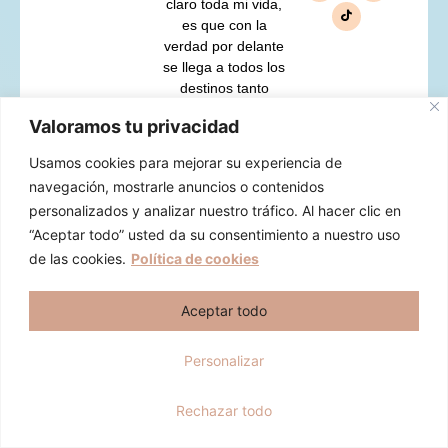
claro toda mi vida,
es que con la
verdad por delante
se llega a todos los
destinos tanto
profesionales
Valoramos tu privacidad
como personales.
Usamos cookies para mejorar su experiencia de
Quizás, esta sea
navegación, mostrarle anuncios o contenidos
una de las
premisas que más
personalizados y analizar nuestro tráfico. Al hacer clic en
alegrías y más
“Aceptar todo” usted da su consentimiento a nuestro uso
momentos
Hola, soy Cristina y me gustaría
de las cookies.
Política de cookies
agridulces me ha
ayudarte a crecer tu patrimonio de
conllevado a lo
forma exponencial.
Aceptar todo
largo de mi
existencia, pero
duermo muy
Personalizar
tranquila.
Quiero hablar con Cristina
Rechazar todo
Navegación