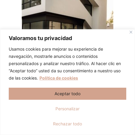
Valoramos tu privacidad
Usamos cookies para mejorar su experiencia de
navegación, mostrarle anuncios o contenidos
personalizados y analizar nuestro tráfico. Al hacer clic en
“Aceptar todo” usted da su consentimiento a nuestro uso
Hola, soy Cristina y me gustaría
de las cookies.
Política de cookies
ayudarte a crecer tu patrimonio de
forma exponencial.
Aceptar todo
contacta con nosotros
Personalizar
Quiero hablar con Cristina
Datos estadísticos viviendas
Rechazar todo
Segovia