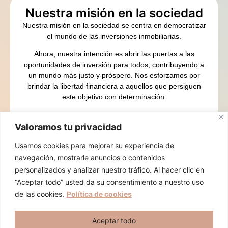
Nuestra misión en la sociedad
Nuestra misión en la sociedad se centra en democratizar
el mundo de las inversiones inmobiliarias.
Ahora, nuestra intención es abrir las puertas a las
oportunidades de inversión para todos, contribuyendo a
un mundo más justo y próspero. Nos esforzamos por
brindar la libertad financiera a aquellos que persiguen
este objetivo con determinación.
Estamos aquí para guiarte en este camino hacia la
abundancia.
Valoramos tu privacidad
Contacto
Usamos cookies para mejorar su experiencia de
navegación, mostrarle anuncios o contenidos
Calle Ferraz 2, 2º izda (CASA GALLARDO) Esquina
personalizados y analizar nuestro tráfico. Al hacer clic en
con Plaza España. 28008 MADRID
“Aceptar todo” usted da su consentimiento a nuestro uso
Hola, soy Cristina y me gustaría
de las cookies.
Política de cookies
Calle Real 3, Torrejón de la Calzada 28991 MADRID
ayudarte a crecer tu patrimonio de
Calle Impresores 20, Coolab Coworking. 28660 Boadilla
forma exponencial.
Aceptar todo
del Monte MADRID