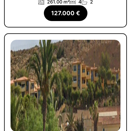
261.00 m²
4
2
127.000 €