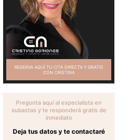
RESERVA AQUÍ TU CITA DIRECTA Y GRATIS
CON CRISTINA
Pregunta aquí al especialista en
subastas y te responderá gratis de
inmediato
Deja tus datos y te contactaré