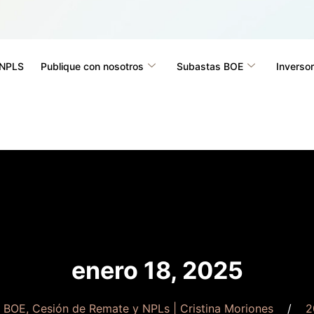
 NPLS
Publique con nosotros
Subastas BOE
Inversor
enero 18, 2025
l BOE, Cesión de Remate y NPLs | Cristina Moriones
2