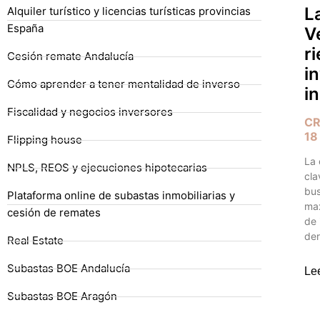
L
Alquiler turístico y licencias turísticas provincias
España
V
r
Cesión remate Andalucía
i
Cómo aprender a tener mentalidad de inverso
i
Fiscalidad y negocios inversores
CR
18
Flipping house
La 
NPLS, REOS y ejecuciones hipotecarias
cla
bus
Plataforma online de subastas inmobiliarias y
max
cesión de remates
de 
der
Real Estate
Subastas BOE Andalucía
Le
Subastas BOE Aragón