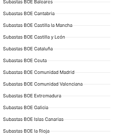
Subastas BOE Baleares
Subastas BOE Cantabria
Subastas BOE Castilla la Mancha
Subastas BOE Castilla y León
Subastas BOE Cataluña
Subastas BOE Ceuta
Subastas BOE Comunidad Madrid
Subastas BOE Comunidad Valenciana
Subastas BOE Extremadura
Subastas BOE Galicia
Subastas BOE Islas Canarias
Subastas BOE la Rioja