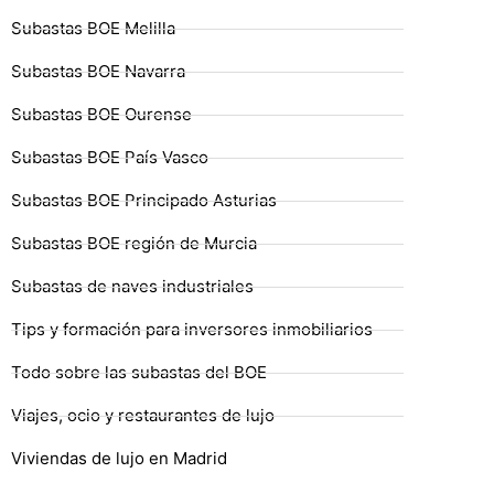
Subastas BOE Melilla
Subastas BOE Navarra
Subastas BOE Ourense
Subastas BOE País Vasco
Subastas BOE Principado Asturias
Subastas BOE región de Murcia
Subastas de naves industriales
Tips y formación para inversores inmobiliarios
Todo sobre las subastas del BOE
Viajes, ocio y restaurantes de lujo
Viviendas de lujo en Madrid