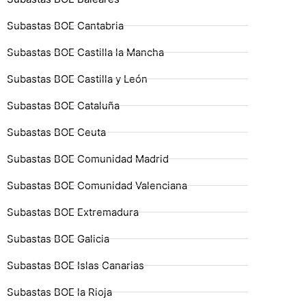
Subastas BOE Cantabria
Subastas BOE Castilla la Mancha
Subastas BOE Castilla y León
Subastas BOE Cataluña
Subastas BOE Ceuta
Subastas BOE Comunidad Madrid
Subastas BOE Comunidad Valenciana
Subastas BOE Extremadura
Subastas BOE Galicia
Subastas BOE Islas Canarias
Subastas BOE la Rioja