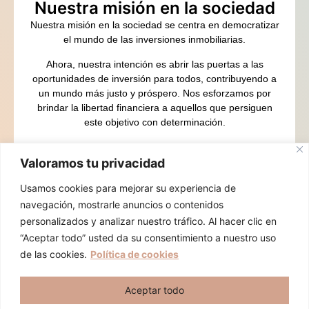
Nuestra misión en la sociedad
Nuestra misión en la sociedad se centra en democratizar
el mundo de las inversiones inmobiliarias.
Ahora, nuestra intención es abrir las puertas a las
oportunidades de inversión para todos, contribuyendo a
un mundo más justo y próspero. Nos esforzamos por
brindar la libertad financiera a aquellos que persiguen
este objetivo con determinación.
Estamos aquí para guiarte en este camino hacia la
abundancia.
Valoramos tu privacidad
Contacto
Usamos cookies para mejorar su experiencia de
navegación, mostrarle anuncios o contenidos
Calle Ferraz 2, 2º izda (CASA GALLARDO) Esquina
personalizados y analizar nuestro tráfico. Al hacer clic en
con Plaza España. 28008 MADRID
“Aceptar todo” usted da su consentimiento a nuestro uso
Hola, soy Cristina y me gustaría
de las cookies.
Política de cookies
Calle Real 3, Torrejón de la Calzada 28991 MADRID
ayudarte a crecer tu patrimonio de
Calle Impresores 20, Coolab Coworking. 28660 Boadilla
forma exponencial.
Aceptar todo
del Monte MADRID