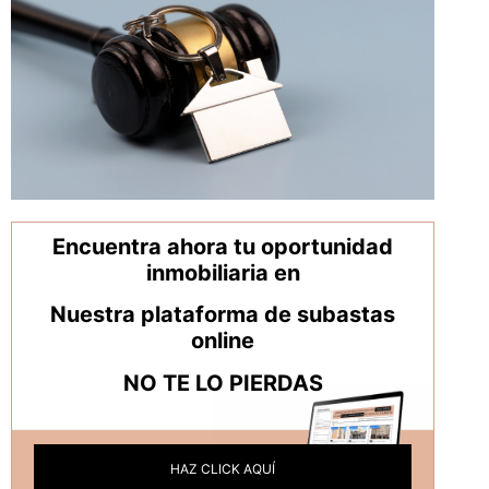
de
Gu
co
pa
inv
co
con
202
Encuentra ahora tu oportunidad
inmobiliaria en
Nuestra plataforma de subastas
online
NO TE LO PIERDAS
HAZ CLICK AQUÍ