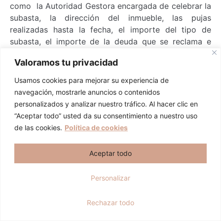
como la Autoridad Gestora encargada de celebrar la
subasta, la dirección del inmueble, las pujas
realizadas hasta la fecha, el importe del tipo de
subasta, el importe de la deuda que se reclama e
información sobre el inicio y el final de la subasta
Valoramos tu privacidad
electrónica.
Usamos cookies para mejorar su experiencia de
navegación, mostrarle anuncios o contenidos
personalizados y analizar nuestro tráfico. Al hacer clic en
“Aceptar todo” usted da su consentimiento a nuestro uso
Hola, soy Cristina y me gustaría
de las cookies.
Política de cookies
ayudarte a crecer tu patrimonio de
Organizar una subasta de
forma exponencial.
Aceptar todo
casas en Guadalajara
Personalizar
Actualmente, las
subastas de
casas y pisos en Guadalajara
se
Quiero hablar con Cristina
realizan a través de Internet, ya
Rechazar todo
que esto atrae a un público más