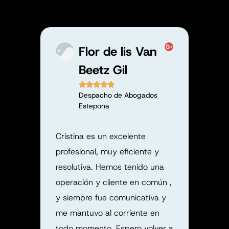
Flor de lis Van
Beetz Gil





Despacho de Abogados
Estepona
Uno d
r una
que t
a en
Cristina es un excelente
renta
ra
profesional, muy eficiente y
conse
a
resolutiva. Hemos tenido una
confí
ero
operación y cliente en común ,
adjud
 que
y siempre fue comunicativa y
travé
iempo
me mantuvo al corriente en
tambi
 la
todo momento. Espero volver a