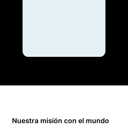
del 
expo
ases
en su
inmob
Espa
Nuestra misión con el mundo